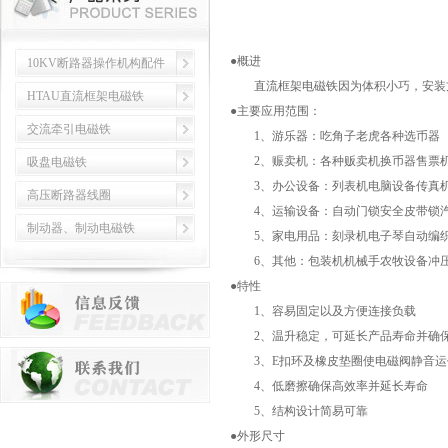
●概进
10KV断路器操作机构配件
直流框架电磁铁因为体积小巧，安装方
HTAU直流框架电磁铁
●主要应用范围：
交流牵引电磁铁
1、游乐器：吃角子老虎各种选币器
2、赈卖机：各种贩卖机换币器售票
吸盘电磁铁
3、办公设备：列表机电脑设备传真机
高压断路器线圈
4、运输设备：自动门锁安全皮带锁汽
制动器、制动电磁铁
5、家电用品：刻录机电子琴自动编
6、其他：包装机机械手农牧设备冲压
●特性
1、容易固定以及方便连接负载
2、温升稳定，可延长产品寿命并确
3、E扣环及橡皮垫圈使电磁阀静音运
4、低磨擦确保高效率并延长寿命
5、结构设计简易可靠
●外形尺寸