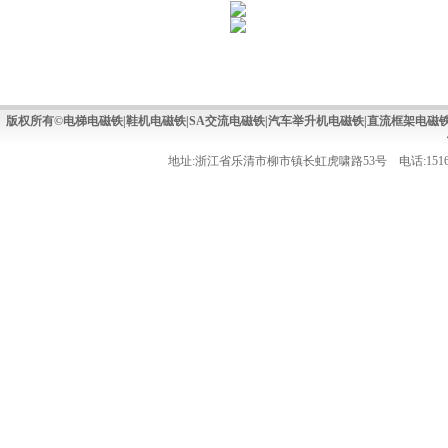
版权所有©电梯电磁铁|鞋机电磁铁|SA交流电磁铁|汽车举升机电磁铁|直流框架电
地址:浙江省乐清市柳市镇长虹虎啸路53号 电话:15168737