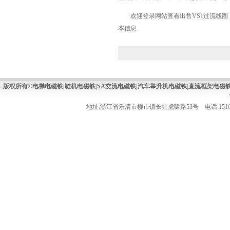
欢迎登录网站查看出售VS1过流线圈，创
本信息
版权所有©电梯电磁铁|鞋机电磁铁|SA交流电磁铁|汽车举升机电磁铁|直流框架电
地址:浙江省乐清市柳市镇长虹虎啸路53号 电话:15168737