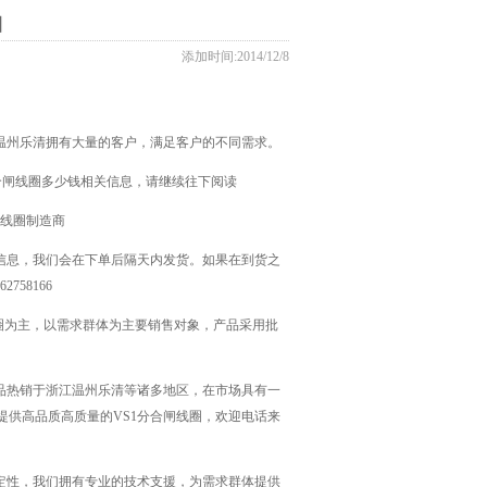
圈
添加时间:2014/12/8
温州乐清拥有大量的客户，满足客户的不同需求。
合闸线圈多少钱相关信息，请继续往下阅读
闸线圈制造商
信息，我们会在下单后隔天内发货。如果在到货之
58166
圈为主，以需求群体为主要销售对象，产品采用批
品热销于浙江温州乐清等诸多地区，在市场具有一
供高品质高质量的VS1分合闸线圈，欢迎电话来
定性，我们拥有专业的技术支援，为需求群体提供