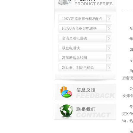
10KV断路器操作机构配件
名企
HTAU直流框架电磁铁
交流牵引电磁铁
华为
吸盘电磁铁
如果您
高压断路器线圈
专业的
制动器、制动电磁铁
为了
后发现
公司针
发;零
专注
定的份
询，热线
乐清