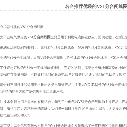
名企推荐优质的VS1分合闸线
推荐优质的VS1分合闸线圈
工业电气供应
的VS1分合闸线圈
主要是用于利用电流的磁效应，提供动能，在浙江
还没有找到想要的，厂家推荐VS1分合闸线圈，好用的VS1分合闸线圈，VS1分
VS1分合闸线圈，出售VS1分合闸线圈，性价比高的VS1分合闸线圈，VS1分合
保证您订购的VS1分合闸线圈能够准时、完好的送到，需要您准确地填写您的地址
货物存在质量问题，可以拨打我们的联系电话与客服进行沟通，我们的电话是：0577-627
对不同行业和运用要求推出各类电磁铁产品，主要以YG-53型号的VS1分合闸线
售;直销的销售方式广泛销售于浙江温州乐清。
技术创新与用户需求的有机结合，华为工业电气以VS1分合闸线圈为主导产品，产
额，赢得了广大需求群体的青睐，我们将一如既往地以客户满意为宗旨，为更多用户提
电话13905878687。
市华为工业电气有限公司销售的VS1分合闸线圈质量秉承了一贯以来的可靠性和稳